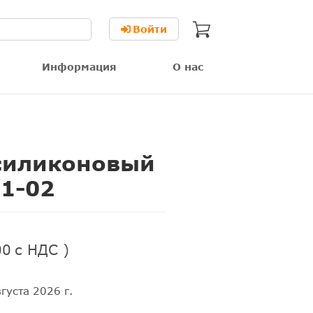
Войти
Информация
О нас
силиконовый
51-02
00
с НДС )
густа 2026 г.