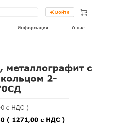
Войти
Информация
О нас
, металлографит с
кольцом 2-
70СД
00
с НДС )
0 ( 1271,00 с НДС )