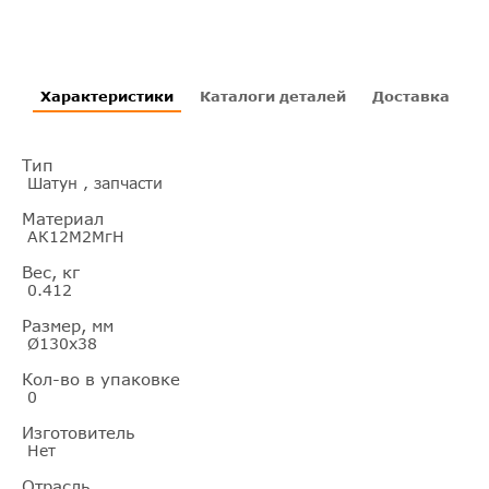
Характеристики
Каталоги деталей
Доставка
И
Тип
Шатун , запчасти
Материал
АК12М2МгН
Вес, кг
0.412
Размер, мм
Ø130х38
Кол-во в упаковке
0
Изготовитель
Нет
Отрасль