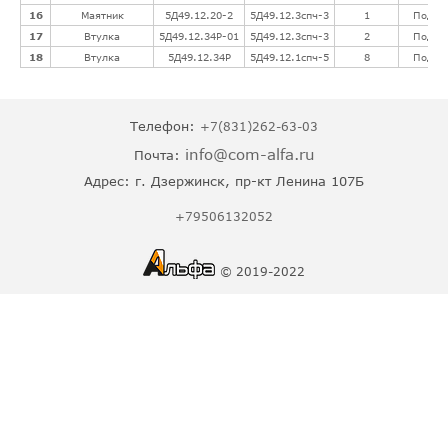
16
Маятник
5Д49.12.20-2
5Д49.12.3спч-3
1
Подро
17
Втулка
5Д49.12.34Р-01
5Д49.12.3спч-3
2
Подро
18
Втулка
5Д49.12.34Р
5Д49.12.1спч-5
8
Подро
Телефон:
+7(831)262-63-03
info@com-alfa.ru
Почта:
Адрес:
г. Дзержинск, пр-кт Ленина 107Б
+79506132052
© 2019-2022