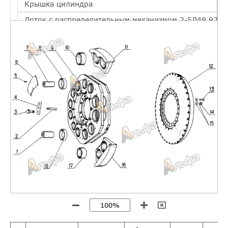
Крышка цилиндра
Лоток с распределительным механизмом 2-5Д49.92сп
Лоток с распределительным механизмом
Лоток с распределительным механизмом
Кран индикаторный
Привод насосов 2А-9ДГ.1.28спч
Привод насосов
Привод насосов
Привод насосов
Привод насосов
Выключатель предельный 3В-6Д49.140спч-05
Выключатель предельный
Система охлаждения
Масляная система
Топливная система