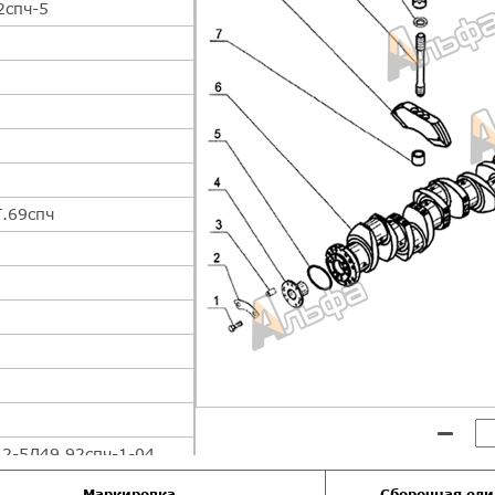
2спч-5
.69спч
 2-5Д49.92спч-1-04
Маркировка
Сборочная ед