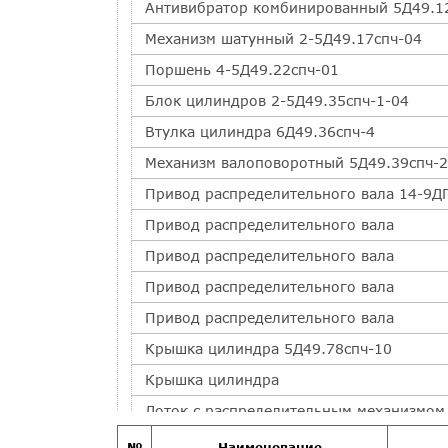
Антивибратор комбинированный 5Д49.1
Механизм шатунный 2-5Д49.17спч-04
Поршень 4-5Д49.22спч-01
Блок цилиндров 2-5Д49.35спч-1-04
Втулка цилиндра 6Д49.36спч-4
Механизм валоповоротный 5Д49.39спч-2
Привод распределительного вала 14-9ДГ
Привод распределительного вала
Привод распределительного вала
Привод распределительного вала
Привод распределительного вала
Крышка цилиндра 5Д49.78спч-10
Крышка цилиндра
Лоток с распределительным механизмом
Лоток с распределительным механизмом
№
Наименование