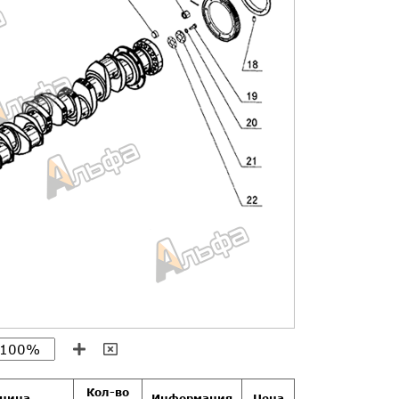
Кол-во
иница
Информация
Цена