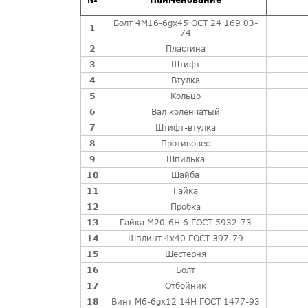
Лоток с распределительным механизмом
Болт 4М16-6gх45 ОСТ 24 169 03-
1
74
Кран индикаторный
2
Пластина
Привод насосов 2А-9ДГ.1.28спч
3
Штифт
4
Привод насосов
Втулка
5
Кольцо
Привод насосов
6
Вал коленчатый
Привод насосов
7
Штифт-втулка
8
Противовес
Привод насосов
9
Шпилька
Выключатель предельный 3В-6Д49.140с
10
Шайба
Выключатель предельный
11
Гайка
12
Пробка
Система охлаждения
13
Гайка М20-6Н 6 ГОСТ 5932-73
Масляная система
14
Шплинт 4х40 ГОСТ 397-79
15
Топливная система
Шестерня
16
Болт
Воздушная система
17
Отбойник
Дополнительное оборудование
18
Винт М6-6gх12 14Н ГОСТ 1477-93