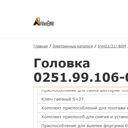
Комплект приспособлений для выемки и
Рым для седла клапана топливного насо
Приспособление для проверки и регули
Приспособлене для прочистки сопел фо
Сменная головка S=24
Приспособ.для фильтрующего элемента 
Главная
Электронные каталоги
6ЧН21/21| ВДМ
Сменная головка S=32
Головка
Вороток для сменных головок 0210.99.3
0251.99.106-
Приспособление для установки и снятия
Комплект приспособлений для притирки
Приспособление для съема шестерни топ
Ключ гаечный S=27
Комплект приспособлений для монтажа 
Комплект приспособ.для снятия и устан
Приспособление для выемки форсунки 0