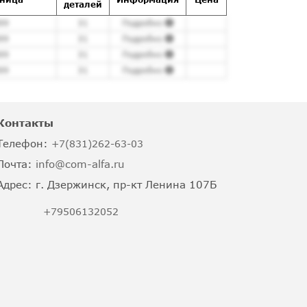
деталей
89
31
Подробно
89
31
Подробно
89
31
Подробно
89
31
Подробно
Контакты
Телефон:
+7(831)262-63-03
Почта:
info@com-alfa.ru
Адрес:
г. Дзержинск, пр-кт Ленина 107Б
+79506132052