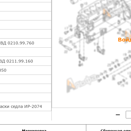
Вой
ВД 0210.99.760
ВД 0211.99.160
050
аски седла ИР-2074
Маркировка
Сборочная ед