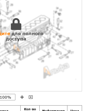
дите
для полного
доступа
Кол-во
иница
Информация
Цена