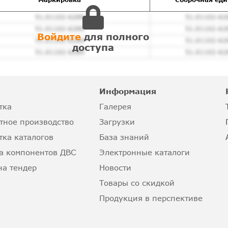
51.01102-6289
51.01102-62
51.01102-6289
51.01102-62
Войдите
для полного
51.01102-6289
51.01102-62
доступа
51.01102-6289
51.01102-62
Информация
тка
Галерея
тное производство
Загрузки
тка каталогов
База знаний
а компонентов ДВС
Электронные каталоги
на тендер
Новости
Товары со скидкой
Продукция в перспективе