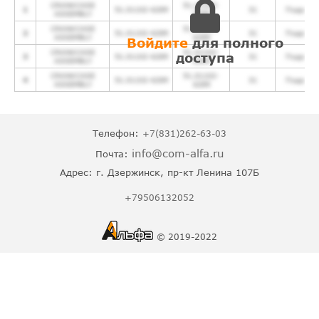
CRANKCASE
51.01102-
1
51.01102-6289
31
Подробн
ASSEMBLY
6289
Инструмент и принадлежности
CRANKCASE
51.01102-
2
51.01102-6289
31
Подробн
ASSEMBLY
6289
Ремкомплекты двигателя
Войдите
для полного
CRANKCASE
51.01102-
доступа
3
51.01102-6289
31
Подробн
ASSEMBLY
6289
CRANKCASE
51.01102-
4
51.01102-6289
31
Подробн
ASSEMBLY
6289
Телефон:
+7(831)262-63-03
info@com-alfa.ru
Почта:
Адрес:
г. Дзержинск, пр-кт Ленина 107Б
+79506132052
© 2019-2022