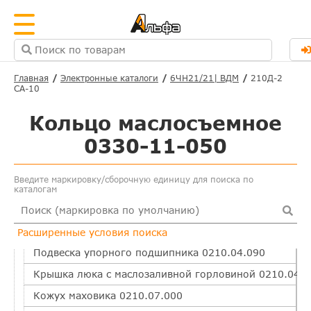
Привод агрегатов
Вентилятор
Установка турбокомпрессора
Главная
Электронные каталоги
6ЧН21/21| ВДМ
210Д-2
Шестерня паразитная в сборе с осью привода Р3.0110
СА-10
Шестерня паразитная Р3.0110.04.040
Кольцо маслосъемное
Крышка люка с предохранительным клапаном Р3.011
0330-11-050
Штанга 0110.18.030-1
Стакан в сборе 0210.00.050-1-03
Введите маркировку/сборочную единицу для поиска по
Рессора 0211.19.020
каталогам
Крышка 0210.02.020-3
Блок-картер 0210.04.000-2
Расширенные условия поиска
Подвеска упорного подшипника 0210.04.090
Крышка люка с маслозаливной горловиной 0210.04.0
Кожух маховика 0210.07.000