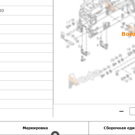
30
Вой
Маркировка
Сборочная ед