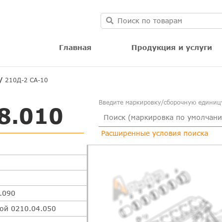
Главная
Продукция и услуги
вода Р3.0110.04.030
210Д-2 СА-10
аном Р3.0110.04.070
Введите маркировку/сборочную единицу
8.010
Расширенные условия поиска
.090
ой 0210.04.050