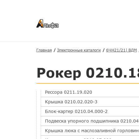
Вид сзади
Привод агрегатов
Вентилятор
Установка турбокомпрессора
Шестерня паразитная в сборе с осью при
Главная
Электронные каталоги
6ЧН21/21| ВДМ
Шестерня паразитная Р3.0110.04.040
Крышка люка с предохранительным клап
Рокер 0210.1
Штанга 0110.18.030-1
Стакан в сборе 0210.00.050-1-03
Рессора 0211.19.020
Крышка 0210.02.020-3
Блок-картер 0210.04.000-2
Подвеска упорного подшипника 0210.04
Крышка люка с маслозаливной горловин