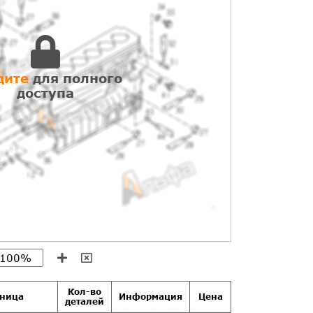
дите
для полного
доступа
Кол-во
иница
Информация
Цена
деталей