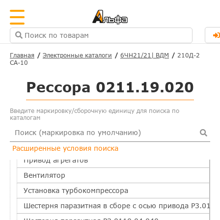
Главная
Электронные каталоги
6ЧН21/21| ВДМ
210Д-2
СА-10
Основные
Рессора 0211.19.020
Вид спереди
Вид слева
Введите маркировку/сборочную единицу для поиска по
Вид справа
каталогам
В разрезе
Вид сзади
Расширенные условия поиска
Привод агрегатов
Вентилятор
Установка турбокомпрессора
Шестерня паразитная в сборе с осью привода Р3.0110