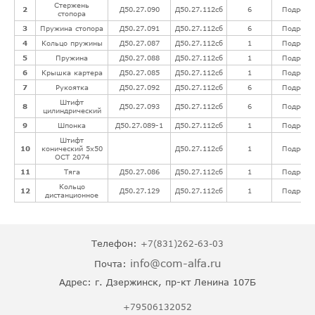
Стержень
2
Д50.27.090
Д50.27.112сб
6
Подробн
стопора
3
Пружина стопора
Д50.27.091
Д50.27.112сб
6
Подробн
4
Кольцо пружины
Д50.27.087
Д50.27.112сб
1
Подробн
5
Пружина
Д50.27.088
Д50.27.112сб
1
Подробн
6
Крышка картера
Д50.27.085
Д50.27.112сб
1
Подробн
7
Рукоятка
Д50.27.092
Д50.27.112сб
6
Подробн
Штифт
8
Д50.27.093
Д50.27.112сб
6
Подробн
цилиндрический
9
Шпонка
Д50.27.089-1
Д50.27.112сб
1
Подробн
Штифт
10
конический 5х50
Д50.27.112сб
1
Подробн
ОСТ 2074
11
Тяга
Д50.27.086
Д50.27.112сб
1
Подробн
Кольцо
12
Д50.27.129
Д50.27.112сб
1
Подробн
дистанционное
Телефон:
+7(831)262-63-03
info@com-alfa.ru
Почта:
Адрес:
г. Дзержинск, пр-кт Ленина 107Б
+79506132052