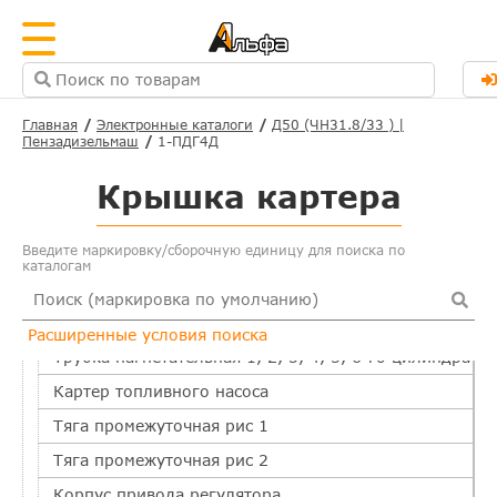
Система охлаждения
Масляная система
Топливная система
Насос топливный рис 1
Главная
Электронные каталоги
Д50 (ЧН31.8/33 ) |
Пензадизельмаш
1-ПДГ4Д
Насос топливный рис 2
Насос топливный рис 3
Крышка картера
Форсунка
Введите маркировку/сборочную единицу для поиска по
Штанга форсунки
каталогам
Трубопровод топливный рис 1
Трубопровод топливный рис 2
Расширенные условия поиска
Трубка нагнетательная 1, 2, 3, 4, 5, 6-го цилиндра
Картер топливного насоса
Тяга промежуточная рис 1
Тяга промежуточная рис 2
Корпус привода регулятора