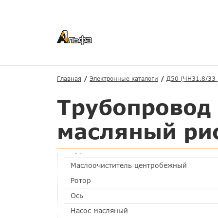
Основные
Система охлаждения
Масляная система
Трубопровод масляный рис 1
Трубопровод масляный рис 2
Главная
Электронные каталоги
Д50 (ЧН31.8/33 
Трубопровод масляный рис 3
Трубопровод
Трубопровод масляный рис 4
Трубка с фильтром
масляный ри
Клапан смазочный обратный
Труба
Маслоочиститель центробежный
Ротор
Ось
Насос масляный