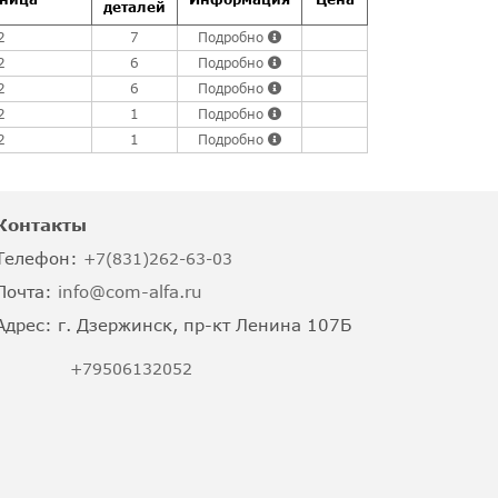
деталей
2
7
Подробно
2
6
Подробно
2
6
Подробно
2
1
Подробно
2
1
Подробно
Контакты
Телефон:
+7(831)262-63-03
Почта:
info@com-alfa.ru
Адрес:
г. Дзержинск, пр-кт Ленина 107Б
+79506132052