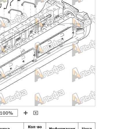
Кол-во
иница
Информация
Цена