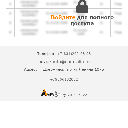
CRANKCASE
51.01102-
1
51.01102-6289
31
Подробн
ASSEMBLY
6289
CRANKCASE
51.01102-
2
51.01102-6289
31
Подробн
ASSEMBLY
6289
Войдите
для полного
CRANKCASE
51.01102-
доступа
3
51.01102-6289
31
Подробн
ASSEMBLY
6289
CRANKCASE
51.01102-
4
51.01102-6289
31
Подробн
ASSEMBLY
6289
Телефон:
+7(831)262-63-03
info@com-alfa.ru
Почта:
Адрес:
г. Дзержинск, пр-кт Ленина 107Б
+79506132052
© 2019-2022