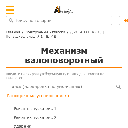
Ось шестерни паразитной
Корпус привода рис 1
Корпус подшипника
Клапан предохранительный
Главная
Электронные каталоги
Д50 (ЧН31.8/33 ) |
Пензадизельмаш
1-ПДГ4Д
Шестерня паразитная
Кольцо упорное рис 1
Механизм
Кольцо упорное рис 2
валоповоротный
Клапаны впускной и выпускной
Привод клапанов
Введите маркировку/сборочную единицу для поиска по
каталогам
Корпус привода рис 2
Рычаг впуска рис 1
Расширенные условия поиска
Рычаг впуска рис 2
Рычаг выпуска рис 1
Рычаг выпуска рис 2
Ударник