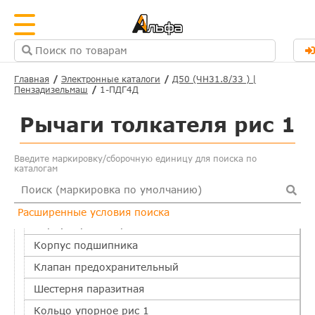
Вал коленчатый
Шестерня коленвала
Крышка цилиндра рис 1
Крышка цилиндра рис 2
Главная
Электронные каталоги
Д50 (ЧН31.8/33 ) |
Пензадизельмаш
1-ПДГ4Д
Распредвал рис 1
Распредвал рис 2
Рычаги толкателя рис 1
Привод распредилительного вала рис 1
Привод распредилительного вала рис 2
Введите маркировку/сборочную единицу для поиска по
каталогам
Суфлер
Ось шестерни паразитной
Расширенные условия поиска
Корпус привода рис 1
Корпус подшипника
Клапан предохранительный
Шестерня паразитная
Кольцо упорное рис 1