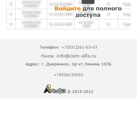
Воздушная система
CRANKCASE
51.01102-
2
51.01102-6289
31
Подробн
ASSEMBLY
6289
Войдите
для полного
Дополнительное оборудование
CRANKCASE
51.01102-
доступа
3
51.01102-6289
31
Подробн
ASSEMBLY
6289
Ремкомплекты двигателя
CRANKCASE
51.01102-
4
51.01102-6289
31
Подробн
ASSEMBLY
6289
Телефон:
+7(831)262-63-03
info@com-alfa.ru
Почта:
Адрес:
г. Дзержинск, пр-кт Ленина 107Б
+79506132052
© 2019-2022