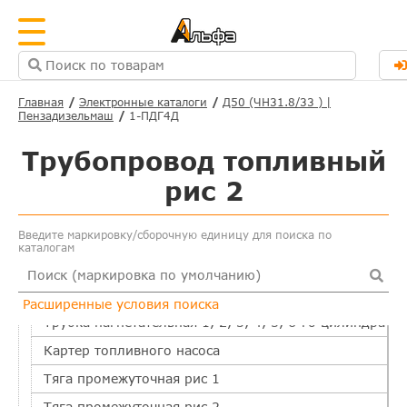
Основные
Система охлаждения
Масляная система
Топливная система
Главная
Электронные каталоги
Д50 (ЧН31.8/33 ) |
Пензадизельмаш
1-ПДГ4Д
Насос топливный рис 1
Трубопровод топливный
Насос топливный рис 2
Насос топливный рис 3
рис 2
Форсунка
Введите маркировку/сборочную единицу для поиска по
Штанга форсунки
каталогам
Трубопровод топливный рис 1
Трубопровод топливный рис 2
Расширенные условия поиска
Трубка нагнетательная 1, 2, 3, 4, 5, 6-го цилиндра
Картер топливного насоса
Тяга промежуточная рис 1
Тяга промежуточная рис 2