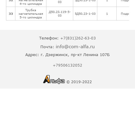
32
нагнетательная
5Д50.23-1-03
1
Подробн
03
4-го цилиндра
Трубка
Д50.23.119-5-
33
нагнетательная
5Д50.23-1-03
1
Подробн
03
5-го цилиндра
Телефон:
+7(831)262-63-03
info@com-alfa.ru
Почта:
Адрес:
г. Дзержинск, пр-кт Ленина 107Б
+79506132052
© 2019-2022