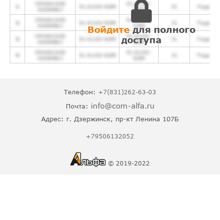
CRANKCASE
51.01102-
1
51.01102-6289
31
Подробн
ASSEMBLY
6289
CRANKCASE
51.01102-
2
51.01102-6289
31
Подробн
ASSEMBLY
6289
Войдите
для полного
CRANKCASE
51.01102-
доступа
3
51.01102-6289
31
Подробн
ASSEMBLY
6289
CRANKCASE
51.01102-
4
51.01102-6289
31
Подробн
ASSEMBLY
6289
Телефон:
+7(831)262-63-03
info@com-alfa.ru
Почта:
Адрес:
г. Дзержинск, пр-кт Ленина 107Б
+79506132052
© 2019-2022