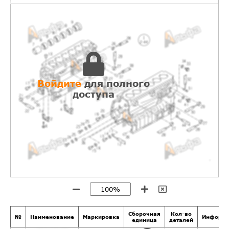
Войдите
для полного
доступа
Сборочная
Кол-во
№
Наименование
Маркировка
Информа
единица
деталей