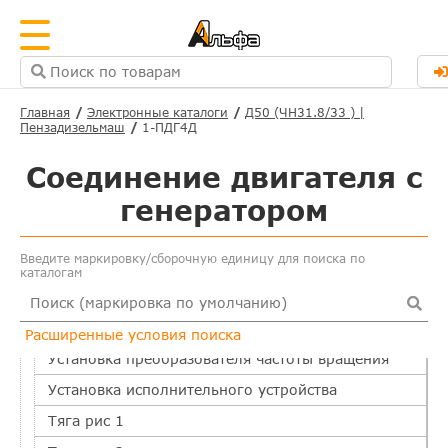
Главная
Электронные каталоги
Д50 (ЧН31.8/33 ) |
Пензадизельмаш
1-ПДГ4Д
Основные
Система охлаждения
Соединение двигателя с
Масляная система
генератором
Топливная система
Введите маркировку/сборочную единицу для поиска по
Воздушная система
каталогам
Дополнительное оборудование
Соединение двигателя с генератором
Расширенные условия поиска
Установка преобразователя частоты вращения
Установка исполнительного устройства
Тяга рис 1