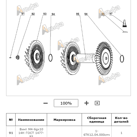
Сборочная
Кол-во
№
Наименование
Маркировка
И
единица
деталей
Винт М4-6gх10
1-
91
14Н ГОСТ 1477-
1
6ТК12.04.000спч
93