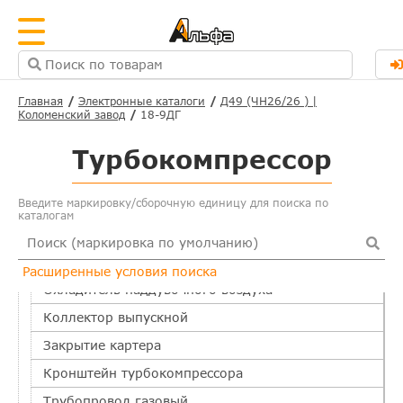
Главная
Электронные каталоги
Д49 (ЧН26/26 ) |
Коломенский завод
18-9ДГ
Основные
Турбокомпрессор
Система охлаждения
Масляная система
Введите маркировку/сборочную единицу для поиска по
каталогам
Топливная система
Воздушная система
Расширенные условия поиска
Охладитель наддувочного воздуха
Коллектор выпускной
Закрытие картера
Кронштейн турбокомпрессора
Трубопровод газовый