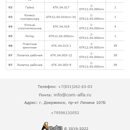
1-
92
Гайка
6ТК.04.017
1
6ТК12.04.000спч
Колесо
1-
93
6ТК12.04.010спч-01
1
компрессора
6ТК12.04.000спч
Кольцо
1-
94
6ТК.04.019
4
уплотнительное
6ТК12.04.000спч
1-
95
Ротор
6ТК12.04.000спч
1
6ТК12.04.000спч
Пластина
1-
96
6ТК.04.013-1
39
замочная
6ТК12.04.000спч
1-
97
Лопатка рабочая
6ТК.04.003-12
39
6ТК12.04.000спч
1-
97
Лопатка рабочая
6ТК.04.003-9
39
6ТК12.04.000спч
Телефон:
+7(831)262-63-03
info@com-alfa.ru
Почта:
Адрес:
г. Дзержинск, пр-кт Ленина 107Б
+79506132052
© 2019-2022