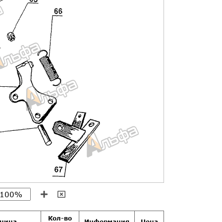
Кол-во
иница
Информация
Цена