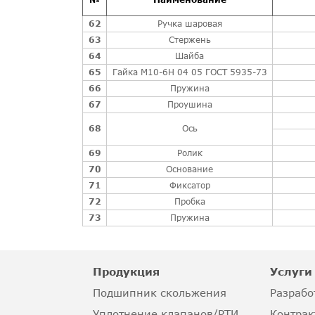
62
Ручка шаровая
63
Стержень
64
Шайба
65
Гайка М10-6Н 04 05 ГОСТ 5935-73
66
Пружина
67
Проушина
68
Ось
69
Ролик
70
Основание
71
Фиксатор
72
Пробка
73
Пружина
Продукция
Услуги
Подшипник скольжения
Разрабо
Уплотнение клапанов/РТИ
Контрак