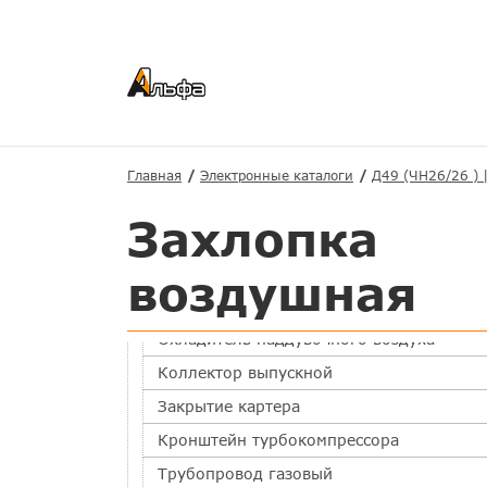
Основные
Главная
Электронные каталоги
Д49 (ЧН26/26 ) 
Система охлаждения
Захлопка
Масляная система
Топливная система
воздушная
Воздушная система
Охладитель наддувочного воздуха
Коллектор выпускной
Закрытие картера
Кронштейн турбокомпрессора
Трубопровод газовый